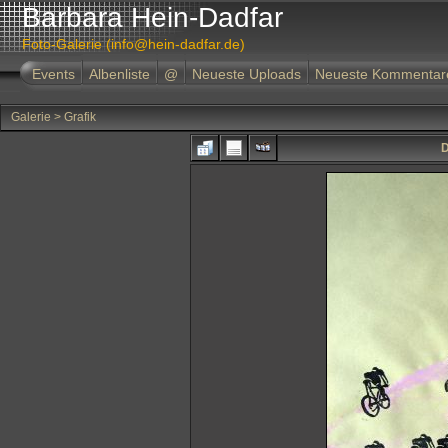
Barbara Hein-Dadfar
Foto-Galerie (info@hein-dadfar.de)
Events
Albenliste
@
Neueste Uploads
Neueste Kommentar
Galerie
>
Grafik
D