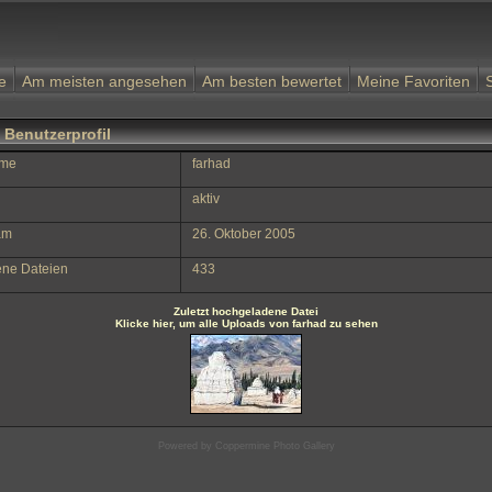
e
Am meisten angesehen
Am besten bewertet
Meine Favoriten
 Benutzerprofil
ame
farhad
aktiv
 am
26. Oktober 2005
ne Dateien
433
Zuletzt hochgeladene Datei
Klicke hier, um alle Uploads von farhad zu sehen
Powered by
Coppermine Photo Gallery