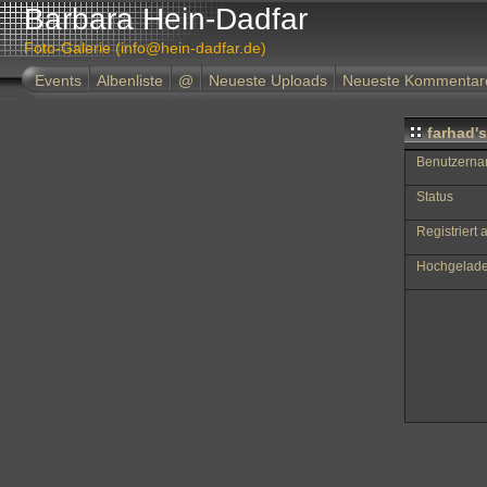
Barbara Hein-Dadfar
Foto-Galerie (info@hein-dadfar.de)
Events
Albenliste
@
Neueste Uploads
Neueste Kommentar
farhad's
Benutzern
Status
Registriert
Hochgelade