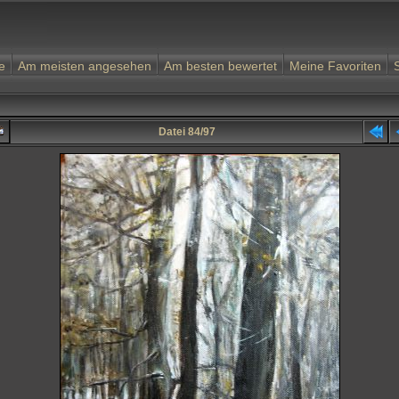
e
Am meisten angesehen
Am besten bewertet
Meine Favoriten
Datei 84/97