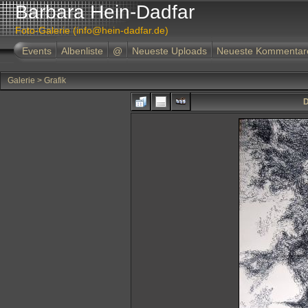
Barbara Hein-Dadfar
Foto-Galerie (info@hein-dadfar.de)
Events
Albenliste
@
Neueste Uploads
Neueste Kommentar
Galerie
>
Grafik
D