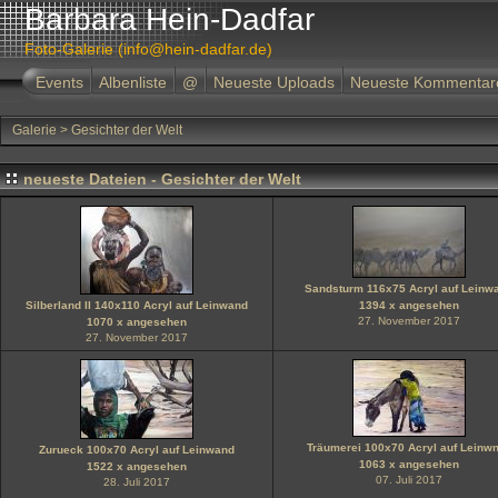
Barbara Hein-Dadfar
Foto-Galerie (info@hein-dadfar.de)
Events
Albenliste
@
Neueste Uploads
Neueste Kommentar
Galerie
>
Gesichter der Welt
neueste Dateien - Gesichter der Welt
Sandsturm 116x75 Acryl auf Leinw
Silberland II 140x110 Acryl auf Leinwand
1394 x angesehen
27. November 2017
1070 x angesehen
27. November 2017
Träumerei 100x70 Acryl auf Leinw
Zurueck 100x70 Acryl auf Leinwand
1063 x angesehen
1522 x angesehen
07. Juli 2017
28. Juli 2017