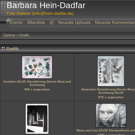
Barbara Hein-Dadfar
Foto-Galerie (info@hein-dadfar.de)
Events
Albenliste
@
Neueste Uploads
Neueste Kommentar
Galerie
>
Grafik
Grafik
Insekten 40x30 Ätzradierung (Vernis Mou) und
Zeichnung
906 x angesehen
Käuzchen Ätzradierung (Vernis Mou)
Zeichnung 30x30
878 x angesehen
Mona und Lisa 65x50 Stempeldruck auf
1390 x angesehen