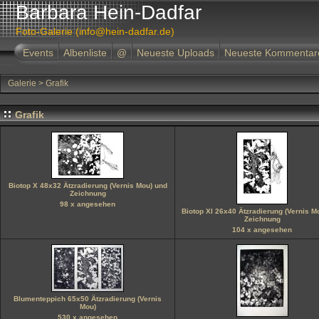
Barbara Hein-Dadfar
Foto-Galerie (info@hein-dadfar.de)
Events
Albenliste
@
Neueste Uploads
Neueste Kommentar
Galerie
>
Grafik
Grafik
Biotop X 48x32 Ätzradierung (Vernis Mou) und
Zeichnung
98 x angesehen
Biotop XI 26x40 Ätzradierung (Vernis M
Zeichnung
104 x angesehen
Blumenteppich 65x50 Ätzradierung (Vernis
Mou)
530 x angesehen