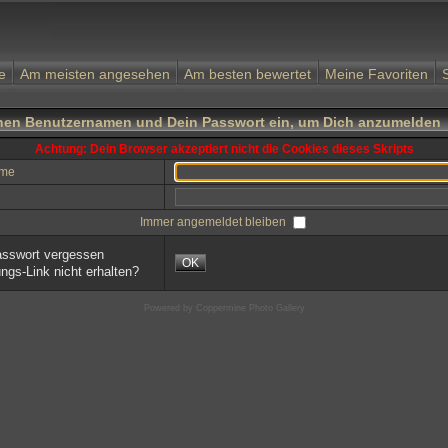
e
Am meisten angesehen
Am besten bewertet
Meine Favoriten
nen Benutzernamen und Dein Passwort ein, um Dich anzumelden
Achtung: Dein Browser akzeptiert nicht die Cookies dieses Skripts
ame
Immer angemeldet bleiben
sswort vergessen
OK
ungs-Link nicht erhalten?
Powered by
Coppermine Photo Gallery