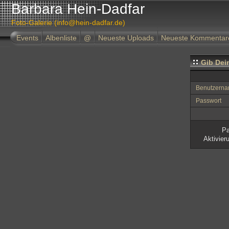
Barbara Hein-Dadfar
Foto-Galerie (info@hein-dadfar.de)
Events
Albenliste
@
Neueste Uploads
Neueste Kommentar
Gib Dei
Benutzern
Passwort
Pa
Aktivier