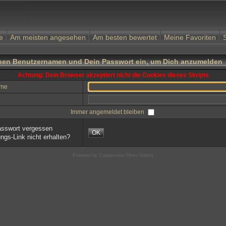
e
Am meisten angesehen
Am besten bewertet
Meine Favoriten
nen Benutzernamen und Dein Passwort ein, um Dich anzumelden
Achtung: Dein Browser akzeptiert nicht die Cookies dieses Skripts
ame
Immer angemeldet bleiben
sswort vergessen
OK
ungs-Link nicht erhalten?
Powered by
Coppermine Photo Gallery