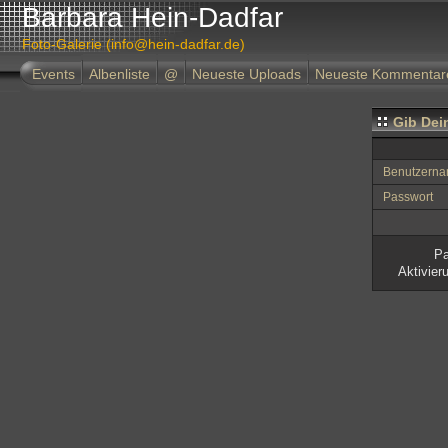
Barbara Hein-Dadfar
Foto-Galerie (info@hein-dadfar.de)
Events
Albenliste
@
Neueste Uploads
Neueste Kommentar
Gib Dei
Benutzern
Passwort
Pa
Aktivier